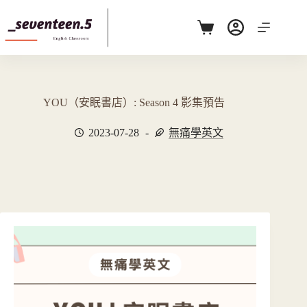
跳
至
購
主
物
要
車
內
容
YOU（安眠書店）: Season 4 影集預告
2023-07-28
無痛學英文