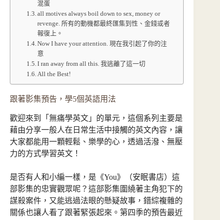
混蛋
all motives always boil down to sex, money or
revenge. 所有的動機都最終匯集到性、金錢或者
報復上。
Now I have your attention. 現在我引起了你的注
意
I ran away from all this. 我逃離了這一切
All the Best!
跟著影集預告，學5個英語用法
歡迎來到「無痛學英文」的單元，這個系列主要是
藉由分享一般人在日常生活中接觸的英文內容，讓
大家都能用一顆輕鬆、樂學的心，透過活潑、無壓
力的方式學習英文！
是否有人和小編一樣，是《You》（安眠書店）這
部影集的忠實觀眾呢？這部影集圍繞著主角犯下的
謀殺案件，又能逃過法眼的懸疑故事，錯綜複雜的
關係也讓人看了跟著緊張起來。第四季的預告最近