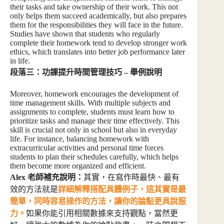
their tasks and take ownership of their work. This not
only helps them succeed academically, but also prepares
them for the responsibilities they will face in the future.
Studies have shown that students who regularly
complete their homework tend to develop stronger work
ethics, which translates into better job performance later
in life.
段落三：功課提升時間管理技巧 – 舉例說明
Moreover, homework encourages the development of
time management skills. With multiple subjects and
assignments to complete, students must learn how to
prioritize tasks and manage their time effectively. This
skill is crucial not only in school but also in everyday
life. For instance, balancing homework with
extracurricular activities and personal time forces
students to plan their schedules carefully, which helps
them become more organized and efficient.
Alex 老師補充說明：
其實，在寫作時最快、最有
效的方法就是
詳細解釋搭配具體例子，這其實是最
簡單，同時容易操作的方法，讓你的論點更具說服
力。
如果你能引用相關數據來支持觀點，當然更