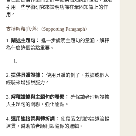
引用一些學術研究來證明功課在鞏固知識上的作
用。
支持解釋(段落)（Supporting Paragraph）
1.
闡述主題句：
進一步說明主題句的意涵，解釋
為什麼這個論點重要。
2.
提供具體證據：
使用具體的例子、數據或個人
經驗來增強說服力。
3.
解釋證據與主題句的聯繫：
確保讀者理解證據
與主題句的關聯，強化論點。
4. 運用連接詞與轉折詞：
使段落之間的論述流暢
連貫，幫助讀者順利跟隨你的邏輯。