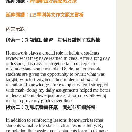
延伸閱讀：
四個想出好論點的方法
延伸閱讀：
115學測英文作文範文賞析
內文示範：
段落一：功課幫助複習 – 提供具體例子或數據
Homework plays a crucial role in helping students
review what they have learned in class. After a long day
of lessons, it is easy to forget certain concepts or
misunderstand some material. By doing homework,
students are given the opportunity to revisit what was
taught, which strengthens their understanding and
retention of knowledge. For example, when I struggled
with math, doing my daily assignments helped me better
understand complex equations and formulas, allowing
me to improve my grades over time.
段落二：功課培養責任感 – 闡述並詳細解釋
In addition to reinforcing lessons, homework teaches
students valuable life skills such as responsibility. By
completing their assignments, students learn to manage