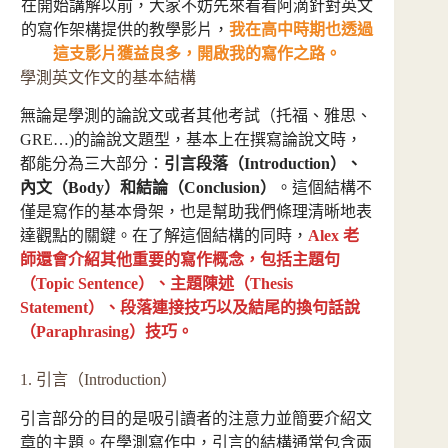
在開始講解以前，大家不妨先來看看阿滴針對英文
的寫作架構提供的教學影片，
我在高中時期也透過
這支影片獲益良多，開啟我的寫作之路。
學測英文作文的基本結構
無論是學測的論說文或者其他考試（托福、雅思、
GRE…)的論說文題型，基本上在撰寫論說文時，
都能分為三大部分：
引言段落（Introduction）、
內文（Body）和結論（Conclusion）
。這個結構不
僅是寫作的基本骨架，也是幫助我們條理清晰地表
達觀點的關鍵。在了解這個結構的同時，
Alex 老
師還會介紹其他重要的寫作概念，包括主題句
（Topic Sentence）、主題陳述（Thesis
Statement）、段落連接技巧以及結尾的換句話說
（Paraphrasing）技巧。
1. 引言（Introduction）
引言部分的目的是吸引讀者的注意力並簡要介紹文
章的主題。在學測寫作中，引言的結構通常包含兩