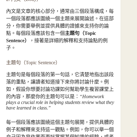
內文是文章的核心部分，通常由三個段落構成，每
一個段落都應該圍繞一個主題來展開論述。在這部
分，你需要舉例並提供具體的證據來支持你的論
點。每個段落應該包含一個
主題句（Topic
Sentence）
，接著是詳細的解釋和支持論點的例
子。
主題句（Topic Sentence）
主題句是每個段落的第一句話，它清楚地指出該段
落的重點，讓讀者知道接下來你將討論什麼。例
如，假設你想要討論功課如何幫助學生複習課堂上
的內容，那麼你的主題句可以是：
“Homework
plays a crucial role in helping students review what they
have learned in class.”
每一個段落應該圍繞這個主題句展開，提供具體的
例子和解釋來支持這一觀點。例如，你可以舉一個
自己因為寫作業而更好掌握某個知識的經驗，或者