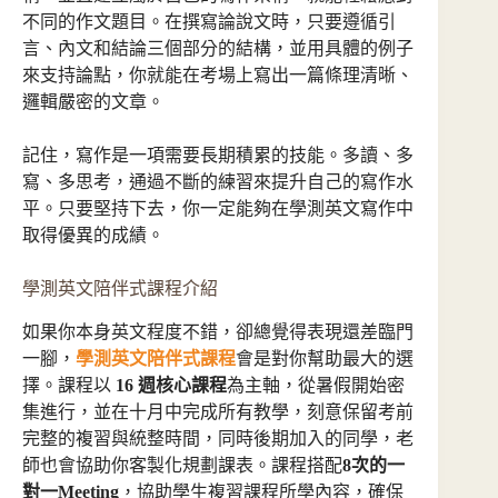
不同的作文題目。在撰寫論說文時，只要遵循引
言、內文和結論三個部分的結構，並用具體的例子
來支持論點，你就能在考場上寫出一篇條理清晰、
邏輯嚴密的文章。
記住，寫作是一項需要長期積累的技能。多讀、多
寫、多思考，通過不斷的練習來提升自己的寫作水
平。只要堅持下去，你一定能夠在學測英文寫作中
取得優異的成績。
學測英文陪伴式課程介紹
如果你本身英文程度不錯，卻總覺得表現還差臨門
一腳，
學測英文陪伴式課程
會是對你幫助最大的選
擇。課程以
16 週核心課程
為主軸，從暑假開始密
集進行，並在十月中完成所有教學，刻意保留考前
完整的複習與統整時間，同時後期加入的同學，老
師也會協助你客製化規劃課表。課程搭配
8次的一
對一Meeting
，協助學生複習課程所學內容，確保