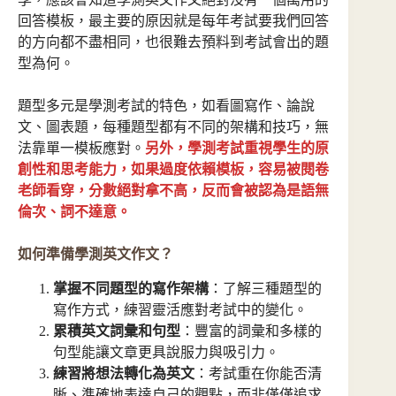
回答模板，最主要的原因就是每年考試要我們回答
的方向都不盡相同，也很難去預料到考試會出的題
型為何。
題型多元是學測考試的特色，如看圖寫作、論說
文、圖表題，每種題型都有不同的架構和技巧，無
法靠單一模板應對。
另外，學測考試重視學生的原
創性和思考能力，如果過度依賴模板，容易被閱卷
老師看穿，分數絕對拿不高，反而會被認為是語無
倫次、詞不達意。
如何準備學測英文作文？
掌握不同題型的寫作架構
：了解三種題型的
寫作方式，練習靈活應對考試中的變化。
累積英文詞彙和句型
：豐富的詞彙和多樣的
句型能讓文章更具說服力與吸引力。
練習將想法轉化為英文
：考試重在你能否清
晰、準確地表達自己的觀點，而非僅僅追求