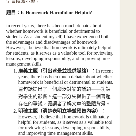
引言段落示範：
題目：Is Homework Harmful or Helpful?
In recent years, there has been much debate about
whether homework is beneficial or detrimental to
students. As a student myself, I have experienced both
the advantages and disadvantages of homework.
However, I believe that homework is ultimately helpful
for students, as it serves as a valuable tool for reviewing
lessons, developing responsibility, and improving time
management skills.
廣義主題（引出背景並提供脈絡）
：In recent
years, there has been much debate about whether
homework is beneficial or detrimental to students.
這句話提出了一個廣泛討論的議題——功課
對學生的影響。這一部分先提供了一個普遍
存在的爭議，讓讀者了解文章的整體背景。
明確主題（清楚表明立場並預告內容）
：
However, I believe that homework is ultimately
helpful for students, as it serves as a valuable tool
for reviewing lessons, developing responsibility,
and improving time management skills.