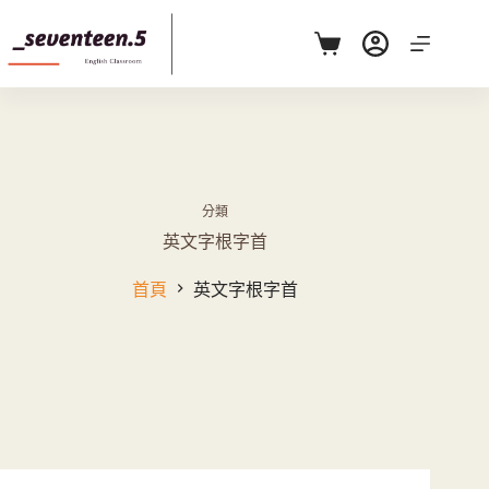
跳
至
購
主
物
要
車
內
容
分類
英文字根字首
首頁
英文字根字首