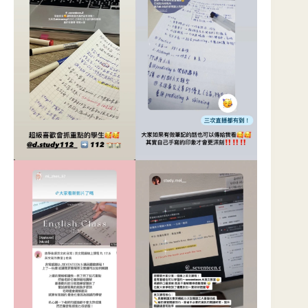
|
學
員
錄
取
臺
大
醫
學
系、
臺
大
資
工
系、
各
校
醫
學
牙
醫