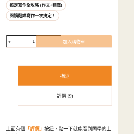
搞定寫作全攻略 (作文+翻譯)
閱讀翻譯寫作一次搞定！
【限
加入購物車
時
優
惠
三
天】
116
描述
學
測
英
評價 (9)
文
線
上
課
程
上面有個
「評價」
按鈕，點一下就能看到同學的上
組