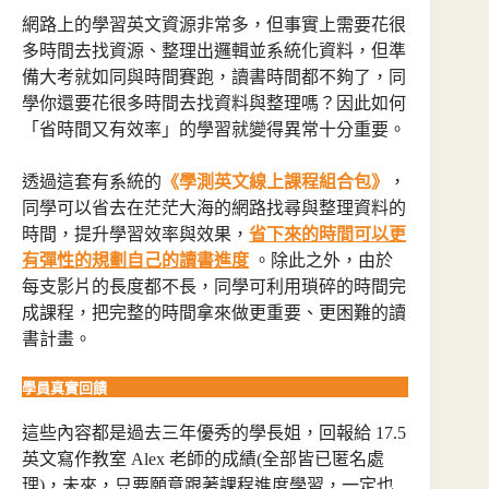
網路上的學習英文資源非常多，但事實上需要花很
多時間去找資源、整理出邏輯並系統化資料，但準
備大考就如同與時間賽跑，讀書時間都不夠了，同
學你還要花很多時間去找資料與整理嗎？因此如何
「省時間又有效率」的學習就變得異常十分重要。
透過這套有系統的
《
學測英文線上課程組合包
》
，
同學可以省去在茫茫大海的網路找尋與整理資料的
時間，提升學習效率與效果，
省下來的時間可以更
有彈性的規劃自己的讀書進度
。除此之外，由於
每支影片的長度都不長，同學可利用瑣碎的時間完
成課程，把完整的時間拿來做更重要、更困難的讀
書計畫。
學員真實回饋
這些內容都是過去三年優秀的學長姐，回報給 17.5
英文寫作教室 Alex 老師的成績(全部皆已匿名處
理)，未來，只要願意跟著課程進度學習，一定也