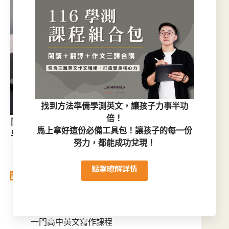
找到方法準備學測英文，讓孩子
力事半功
倍
！
同學們可以利用零碎時間透過手機，例如在學校的
馬上拿好這份必備工具包！讓孩子的每一份
早自習、通勤時間、放學空檔，登入上課系統，開
努力，都能成功兌現！
始上課。
購買學測課程組合包
點擊暸解詳情
課程講師介紹 – Alex 老師
國立台灣大學政治學系畢業
10年以上高中英文教學經驗，推出市面上第
一門高中英文寫作課程