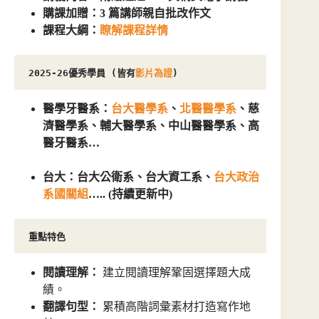
購課加贈：3 篇講師親自批改作文
課程大綱：
瞭解課程詳情
2025-26優秀學員 (皆有
影片為證
)
醫學牙醫系：
台大醫學系
、
北醫醫學系
、慈
濟醫學系、輔大醫學系、中山醫醫學系、高
醫牙醫系…
台大：台大公衛系、台大資工系、
台大政治
系國關組
….. (持續更新中)
重點特色
閱讀理解：
建立閱讀理解鞏固選擇題大成
績。
翻譯句型：
累積高階詞彙素材打造寫作地