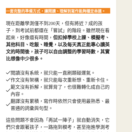
一套完整的準備方式，讓閱讀、理解到寫作能夠穩定串連。
現在距離學測僅不到200天，但有將近 7 成的孩
子，到考試前都還在「嘗試」的階段。雖然現在看
起來，好像還有時間，
但扣掉學校上課、模擬考、
其他科目、吃飯、睡覺，以及每天真正能專心讀英
文的時間後，孩子可以自由調整的學習時數，其實
比想像中少很多。
閱讀沒有系統，就只能一直刷題碰運氣。
作文沒有架構，就只能每次重新想、重新卡住。
範文沒有拆解，就算背了，也很難轉化成自己的
內容。
翻譯沒有累積，寫作時依然只會使用最熟悉、最
普通的詞彙與句型。
這些問題不會因為「再試一陣子」就自動消失，它
們只會跟著孩子，一路拖到模考，甚至拖進學測考