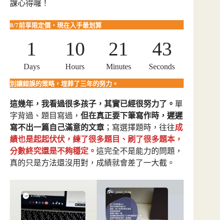
課心得囉！
合
包
|
8/7前享限定價・現在入手最划算
從
1
10
21
41
閱
讀
Days
Hours
Minutes
Seconds
解
題
別讓錯誤的策略，埋葬了三年的努力。
到
翻
這幾年，我看過很多孩子，其實已經很努力了。
單
譯
字背過、題目寫過，
但在真正要下筆寫作時，遲遲
寫
寫不出一篇自己滿意的文章
；寫選擇題時，往往
成
作
|
績也是起起伏伏，練了很多題目、刷了很多題本，
高
分數終究還是不夠穩定。
這完全不是能力的問題，
一
真的只是方法還沒用對，成績就會差了一大截。
高
二
先
修
首
選