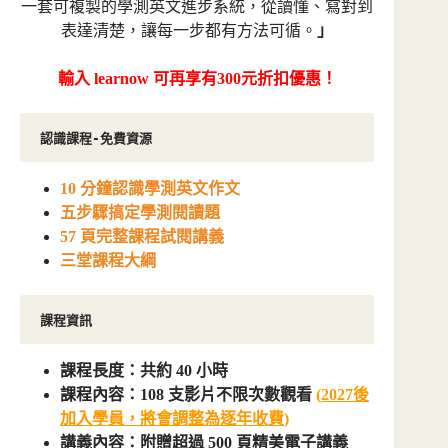
一套可複製的學測英文進步系統，從讀懂、寫對到
圍：
表達清楚，讓每一步都有方法可循。
NT$ 3,290
」
到
NT$ 10,980
輸入 learnow 可再享有300元折扣優惠！
認識課程-免費資源
10 分鐘認識學測英文作文
五步驟搞定學測閱讀題
57 頁完整課程試閱講義
三堂課程大綱
課程資訊
課程長度：共約 40 小時
課程內容：108 支影片不限次數觀看
(
2027後
加入學員，將
會調整為逐年收費
)
講義內容：附贈超過 500 頁精美電子講義