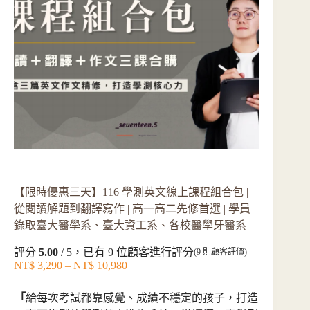
【限時優惠三天】116 學測英文線上課程組合包 |
從閱讀解題到翻譯寫作 | 高一高二先修首選 | 學員
錄取臺大醫學系、臺大資工系、各校醫學牙醫系
評分
5.00
/ 5，已有
9
位顧客進行評分
(
9
則顧客評價)
NT$
3,290
–
NT$
10,980
價
格
「
給每次考試都靠感覺、成績不穩定的孩子，打造
範