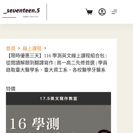
跳
至
購
主
物
要
車
內
容
首頁
線上課程
【限時優惠三天】116 學測英文線上課程組合包 |
從閱讀解題到翻譯寫作 | 高一高二先修首選 | 學員
錄取臺大醫學系、臺大資工系、各校醫學牙醫系
特價