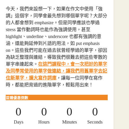
今天，我們來設想一下，如果在作文中使用「強
調」這個字，同學會最先想到哪個單字呢？大部分
的人都會想到 emphasize。但是同學應該也學過
stress 當作動詞時也能作為強調使用，甚至
highlight、underline、underscore 也都有強調的意
涵，還能夠延伸到片語的用法，如 put emphasis
on。這些我們可能在過去就曾經學過的單字，卻因
為缺乏整理與連結，導致我們很難去把這些零散的
單字串連起來。
在這門課程中，會一次把好的單字
及同學常使用的單字做連結，讓我們用舊單字去記
住新單字，擴大寫作詞庫
，讓每一位同學在寫作
時，都能把背過的進階單字，輕鬆用出來！
首購優惠倒數
0
0
0
0
Days
Hours
Minutes
Seconds