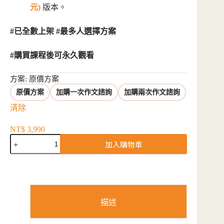
元)
版本。
#已全數上架
#最多人選擇方案
#購買課程後可永久觀看
方案
: 原價方案
原價方案
加購一次作文諮詢
加購兩次作文諮詢
清除
NT$
3,990
購
加入購物車
買
課
程
數
量
描述