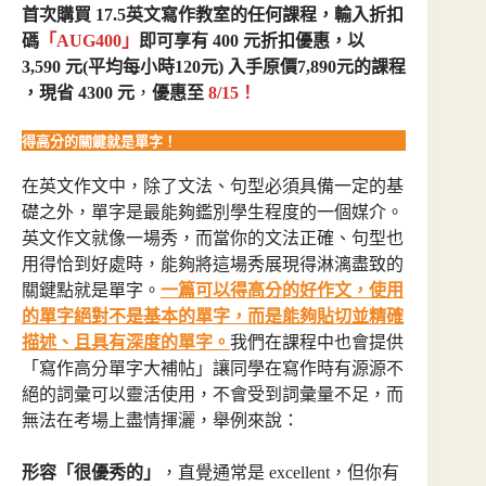
首次購買 17.5英文寫作教室的任何課程，輸入折扣
碼
「AUG400」
即可享有 400 元折扣優惠，
以
3,590 元
(平均每小時120元)
入手原價7,890元的課程
，現省 4300 元
，
優惠至
8/15！
得高分的關鍵就是單字！
在英文作文中，除了文法、句型必須具備一定的基
礎之外，單字是最能夠鑑別學生程度的一個媒介。
英文作文就像一場秀，而當你的文法正確、句型也
用得恰到好處時，能夠將這場秀展現得淋漓盡致的
關鍵點就是單字。
一篇可以得高分的好作文，使用
的單字絕對不是基本的單字，而是能夠貼切並精確
描述、且具有深度的單字。
我們在課程中也會提供
「寫作高分單字大補帖」讓同學在寫作時有源源不
絕的詞彙可以靈活使用，不會受到詞彙量不足，而
無法在考場上盡情揮灑，舉例來說：
形容「很優秀的」
，直覺通常是 excellent，但你有