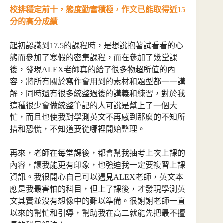
校排穩定前十，態度勤奮積極，作文已能取得近15
分的高分成績
起初認識到17.5的課程時，是想說抱著試看看的心
態而參加了寒假的密集課程，而在參加了幾堂課
後，發現ALEX老師真的給了很多物超所值的內
容，將所有關於寫作會用到的素材和題型都一一講
解，同時還有很多統整過後的講義和練習，對於我
這種很少會做統整筆記的人可說是幫上了一個大
忙，而且也使我對學測英文不再感到那麼的不知所
措和恐慌，不知道要從哪裡開始整理。
再來，老師在每堂課後，都會幫我抽考上次上課的
內容，讓我能更有印象，也強迫我一定要複習上課
資訊。我很開心自己可以遇見ALEX老師，英文本
應是我最害怕的科目，但上了課後，才發現學測英
文其實並沒有想像中的難以準備。很謝謝老師一直
以來的幫忙和引導，幫助我在高二就能先把最不擅