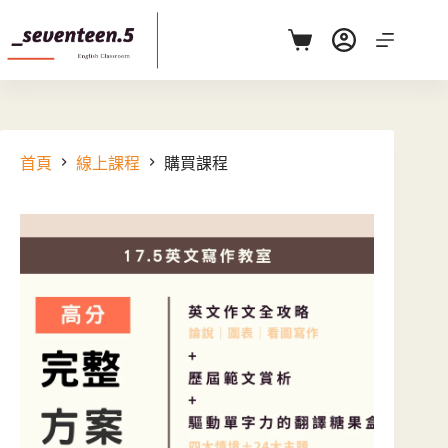
跳
至
購
主
物
要
車
內
容
首頁
線上課程
購買課程