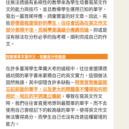
往無法透過有系統性的教學來為學生培養寫英文作
文的能力與技巧，並且教導學生運用已知的單字，
寫出一篇首尾呼應、詞彙豐富的好文章。因此，有
些
即便是程度很好的學生，往往會因為在英文作文
部分表現不佳，而與學測滿級分擦肩而過
，抑或是
沒有辦法在分秒必爭的指考裡，順利完成自己的作
文。
用簡單單字寫作文，距離高分很遙遠
在許多臺灣學生準備大考的過程中，往往會選擇透
過坊間的單字書來累積自己的英文實力，這個做法
固然無誤，其中卻隱含許多缺點－
時常背到後面就
忘記前面的單字，以及更大的問題是不懂得如何把
相近、相反的字詞建立連結
，導致在寫英文作文
時，我們往往會直覺地想到最簡單的單字，而不去
使用自己曾經記下的較高級的單字，使得英文作文
無法獲得高分，而學生自己也沒有改善這種窘境的
能力。