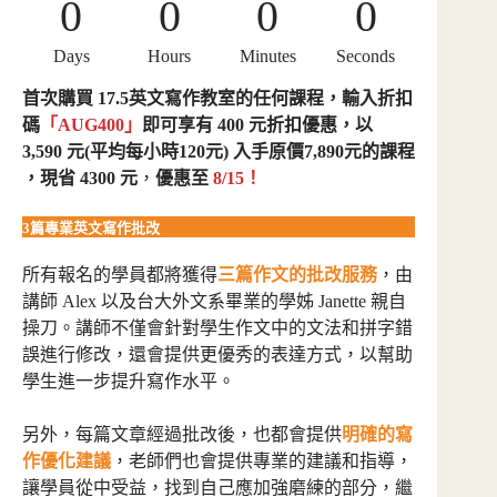
0
0
0
0
Days
Hours
Minutes
Seconds
首次購買 17.5英文寫作教室的任何課程，輸入折扣
碼
「AUG400」
即可享有 400 元折扣優惠，
以
3,590 元
(平均每小時120元)
入手原價7,890元的課程
，現省 4300 元
，
優惠至
8/15！
3篇專業英文寫作批改
所有報名的學員都將獲得
三篇作文的批改服務
，由
講師 Alex 以及台大外文系畢業的學姊 Janette 親自
操刀。講師不僅會針對學生作文中的文法和拼字錯
誤進行修改，還會提供更優秀的表達方式，以幫助
學生進一步提升寫作水平。
另外，每篇文章經過批改後，也都會提供
明確的寫
作優化建議
，老師們也會提供專業的建議和指導，
讓學員從中受益，找到自己應加強磨練的部分，繼