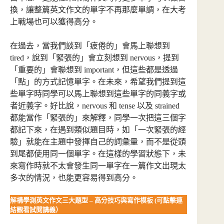
換，讓整篇英文作文的單字不再那麼單調，在大考
上戰場也可以獲得高分。
在過去，當我們談到「疲倦的」會馬上聯想到
tired，說到「緊張的」會立刻想到 nervous，提到
「重要的」會聯想到 important，但這些都是透過
「點」的方式記憶單字。在未來，希望我們提到這
些單字時同學可以馬上聯想到這些單字的同義字或
者近義字。好比說，nervous 和 tense 以及 strained
都能當作「緊張的」來解釋，同學一次把這三個字
都記下來，在遇到類似題目時，如「一次緊張的經
驗」就能在主題中發揮自己的詞彙量，而不是從頭
到尾都使用同一個單字。在這樣的學習狀態下，未
來寫作時就不太會發生同一單字在一篇作文出現太
多次的情況，也能更容易得到高分。
解構學測英文作文三大題型 – 高分技巧與寫作模板 (可點擊連
結觀看試閱講義）