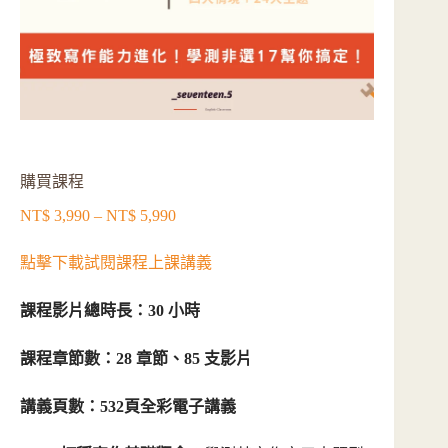
購買課程
NT$
3,990
–
NT$
5,990
價
格
點擊下載試閱課程上課講義
範
圍：
課程影片總時長：30 小時
NT$ 3,990
到
NT$ 5,990
課程章節數：28 章節、85 支影片
講義頁數：532頁全彩電子講義