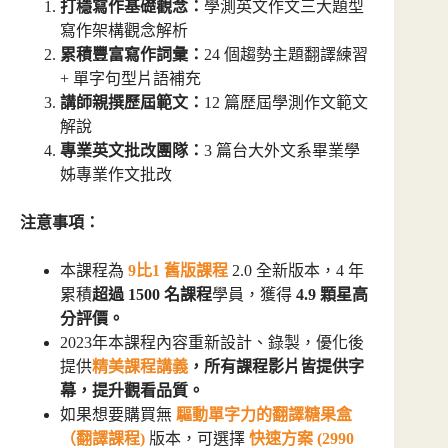
打穩寫作基礎觀念：
學測英文作文三大題型
寫作架構觀念解析
累積豐富寫作詞彙：
24 個趨勢主題翻譯練習
+ 單字句型片語補充
講師親撰歷屆範文：
12 篇歷屆學測作文範文
解說
專業英文批改團隊：
3 篇台大外文系畢業學
姊專業作文批改
注意事項：
本課程為
9比1 舊版課程
2.0 全新版本，4 年
累積
超過 1500 名課程
學員，獲得
4.9 顆星高
分評價。
2023年本課程內容重新設計、錄製，優化後
提供
精美課程講義
，所有課程影片皆提供字
幕，提升觀看品質。
如果想要購買無
驅動單字力的翻譯糖果盒
（翻譯課程)
版本，可選擇
快速方案 (2990