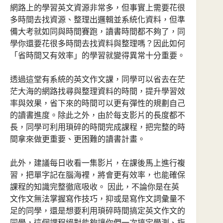
網路上的學習英文資源非常多，但事實上需要花很
多時間去找資源、整理出邏輯並系統化資料，但準
備大考就如同與時間賽跑，讀書時間都不夠了，同
學你還要花很多時間去找資料與整理嗎？因此如何
「省時間又有效率」的學習就變得異常十分重要。
透過這堂有系統的英文作文課，同學可以省去在茫
茫大海的網路找尋與整理資料的時間，提升學習效
率與效果，省下來的時間可以更有彈性的規劃自己
的讀書進度。除此之外，由於每支影片的長度都不
長，同學可利用瑣碎的時間完成課程，把完整的時
間拿來做更重要、更困難的讀書計畫。
此外，建議每日收看一集影片，在課後馬上進行複
習，把單字記在腦海裡，將會更有效率，也能確保
課程的知識完整徹底吸收。 因此，不論你是在英
文作文無法掌握寫作技巧，抑或是寫作文詞彙量不
足的同學，還是想要利用瑣碎時間搞定英文作文的
同學，這個課程絕對能夠讓你們一次搞定學測、指