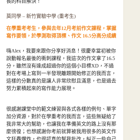
長的科目解決！
莫同學 – 新竹實驗中學 (重考生)
在學重考考生，參與去年12月考前作文課程，掌握
寫作要領，於學測取得頂標、作文 16.5分高分成績
嗨Alex，我要來跟你分享好消息！很慶幸當初被你
說動報名最後的衝刺課程，我這次的作文拿了16.5
分，雖然沒有達成超過你的這個小目標XD，不過
對在考場上寫到一半發現離題開始修正的我而言，
這樣的分數真的是讓人非常欣慰且滿意，也是過去
努力累積起來的寫作能力展現。
很感謝課堂中的範文練習與各式各樣的例句、單字
加分資源，對於在學重考的我而言，這些無疑給了
我非常大的幫助，也讓我在準備英文的路上沒有那
麼徬徨；也想感謝你考前就算被我用很多的英文作
文狂轟爛炸，也很認真的幫我批改，糾正一些自己