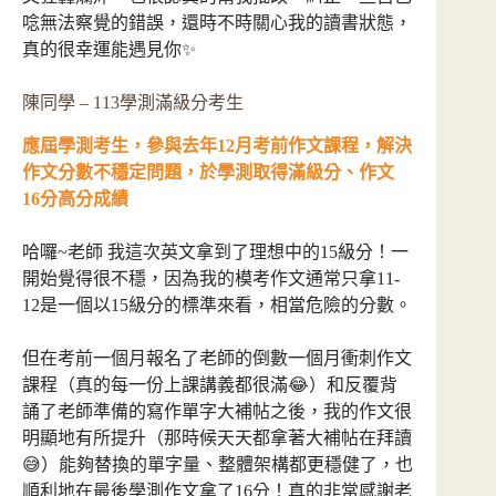
唸無法察覺的錯誤，還時不時關心我的讀書狀態，
真的很幸運能遇見你✨
陳同學 – 113學測滿級分考生
應屆學測考生，參與去年12月考前作文課程，解決
作文分數不穩定問題，於學測取得滿級分、作文
16分高分成績
哈囉~老師 我這次英文拿到了理想中的15級分！一
開始覺得很不穩，因為我的模考作文通常只拿11-
12是一個以15級分的標準來看，相當危險的分數。
但在考前一個月報名了老師的倒數一個月衝刺作文
課程（真的每一份上課講義都很滿😂）和反覆背
誦了老師準備的寫作單字大補帖之後，我的作文很
明顯地有所提升（那時候天天都拿著大補帖在拜讀
😅）能夠替換的單字量、整體架構都更穩健了，也
順利地在最後學測作文拿了16分！真的非常感謝老