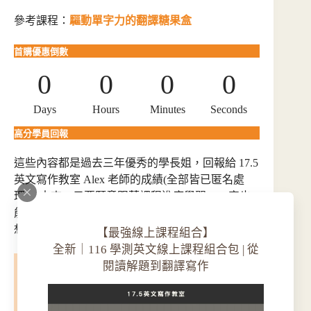
參考課程：
驅動單字力的翻譯糖果盒
首購優惠倒數
0
0
0
0
Days
Hours
Minutes
Seconds
高分學員回報
這些內容都是過去三年優秀的學長姐，回報給 17.5
英文寫作教室 Alex 老師的成績(全部皆已匿名處
理)，未來，只要願意跟著課程進度學習，一定也
能和學長姐一樣，考取理想科系，實現你們的理
想，並且成為學弟妹們的榜樣。
【最強線上課程組合】
全新｜116 學測英文線上課程組合包 | 從
閱讀解題到翻譯寫作