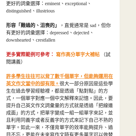
更好的詞彙選擇：eminent、exceptional、
distinguished、illustrious
形容「難過的、沮喪的」
，直覺通常是 sad，但你
有更好的詞彙選擇：depressed、dejected、
downhearted、crestfallen
更多實際範例可參考：
寫作高分單字大補帖
（試
閱講義）
許多學生往往可以背了數千個單字，但能夠運用在
英文作文當中的卻有限。
很大一部分原因是這些學
生在過去學習經驗裡，都是透過「點對點」的方
式，一個單字對應一個中文解釋來記憶。因此，要
提升自己英文作文詞彙量的方式就是透過「把線連
成面」的方式，把單字變成一組一組單字來記，並
且利用同義字或者反義字的方式來記下自己不熟的
單字。如此一來，不僅背單字的效率能夠提升、過
目不忘，更能在未來寫作文時有更多單字可以做替