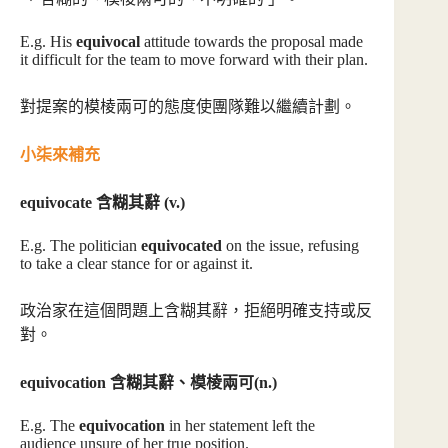
E.g. His
equivocal
attitude towards the proposal made
it difficult for the team to move forward with their plan.
對提案的模棱兩可的態度使團隊難以繼續計劃。
小柒來補充
equivocate 含糊其辭 (v.)
E.g. The politician
equivocated
on the issue, refusing
to take a clear stance for or against it.
政治家在這個問題上含糊其辭，拒絕明確支持或反
對。
equivocation 含糊其辭、模棱兩可(n.)
E.g. The
equivocation
in her statement left the
audience unsure of her true position.