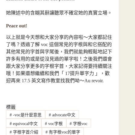
她陳述中的含糊其辭讓聽眾不確定她的真實立場。
Peace out!
以上就是今天想和大家分享的內容啦～大家都記住
了嗎？透過了解 voc 這個常見的字根與和它搭配的
其他常見的字首與字尾後，我們就能夠輕鬆地記下
許多有用的或是從沒見過的單字啦！之後我們還會
跟大家分享更多的字根字首，大家記得要持續關注
哦！如果還想繼續和我們「 17提升單字力 」，歡
迎再來 17.5 英文寫作教室找我們呦～Au revoir.
標籤
#
-voc是什麼意思
#
advocate中文
#
equivocal中文
#
voc字根
#
字根voc
#
字根字首介紹
#
有字根voc的單字